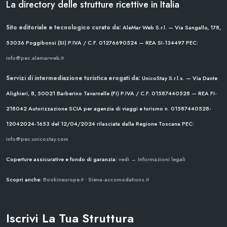
La directory delle strutture ricettive in Italia
Sito editoriale e tecnologico curato da:
AleMar Web S.r.l. — Via Sangallo, 178,
53036 Poggibonsi (SI)
P.IVA / C.F. 01276690524 — REA SI-134497
PEC:
info@pec.alemarweb.it
Servizi di intermediazione turistica erogati da:
UnicoStay S.r.l.s. — Via Dante
Alighieri, 8, 50021 Barberino Tavarnelle (FI)
P.IVA / C.F. 01587440528 — REA FI-
218042
Autorizzazione SCIA per agenzia di viaggi e turismo n. 01587440528-
12042024-1653 del 12/04/2024
rilasciata dalla Regione Toscana
PEC:
info@pec.unicostay.com
Coperture assicurative e fondo di garanzia:
vedi → Informazioni legali
Scopri anche:
Bookineurope.it
•
Siena-accomodations.it
Iscrivi La Tua Struttura