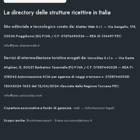
La directory delle strutture ricettive in Italia
Sito editoriale e tecnologico curato da:
AleMar Web S.r.l. — Via Sangallo, 178,
53036 Poggibonsi (SI)
P.IVA / C.F. 01276690524 — REA SI-134497
PEC:
info@pec.alemarweb.it
Servizi di intermediazione turistica erogati da:
UnicoStay S.r.l.s. — Via Dante
Alighieri, 8, 50021 Barberino Tavarnelle (FI)
P.IVA / C.F. 01587440528 — REA FI-
218042
Autorizzazione SCIA per agenzia di viaggi e turismo n. 01587440528-
12042024-1653 del 12/04/2024
rilasciata dalla Regione Toscana
PEC:
info@pec.unicostay.com
Coperture assicurative e fondo di garanzia:
vedi → Informazioni legali
Scopri anche:
Bookineurope.it
•
Siena-accomodations.it