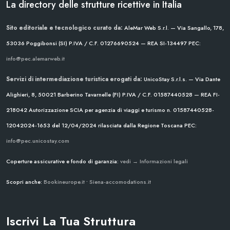
La directory delle strutture ricettive in Italia
Sito editoriale e tecnologico curato da:
AleMar Web S.r.l. — Via Sangallo, 178,
53036 Poggibonsi (SI)
P.IVA / C.F. 01276690524 — REA SI-134497
PEC:
info@pec.alemarweb.it
Servizi di intermediazione turistica erogati da:
UnicoStay S.r.l.s. — Via Dante
Alighieri, 8, 50021 Barberino Tavarnelle (FI)
P.IVA / C.F. 01587440528 — REA FI-
218042
Autorizzazione SCIA per agenzia di viaggi e turismo n. 01587440528-
12042024-1653 del 12/04/2024
rilasciata dalla Regione Toscana
PEC:
info@pec.unicostay.com
Coperture assicurative e fondo di garanzia:
vedi → Informazioni legali
Scopri anche:
Bookineurope.it
•
Siena-accomodations.it
Iscrivi La Tua Struttura