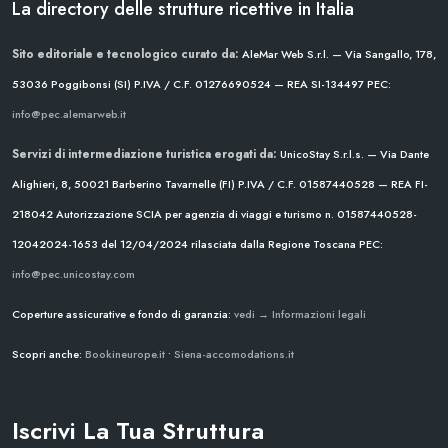
La directory delle strutture ricettive in Italia
Sito editoriale e tecnologico curato da:
AleMar Web S.r.l. — Via Sangallo, 178,
53036 Poggibonsi (SI)
P.IVA / C.F. 01276690524 — REA SI-134497
PEC:
info@pec.alemarweb.it
Servizi di intermediazione turistica erogati da:
UnicoStay S.r.l.s. — Via Dante
Alighieri, 8, 50021 Barberino Tavarnelle (FI)
P.IVA / C.F. 01587440528 — REA FI-
218042
Autorizzazione SCIA per agenzia di viaggi e turismo n. 01587440528-
12042024-1653 del 12/04/2024
rilasciata dalla Regione Toscana
PEC:
info@pec.unicostay.com
Coperture assicurative e fondo di garanzia:
vedi → Informazioni legali
Scopri anche:
Bookineurope.it
•
Siena-accomodations.it
Iscrivi La Tua Struttura