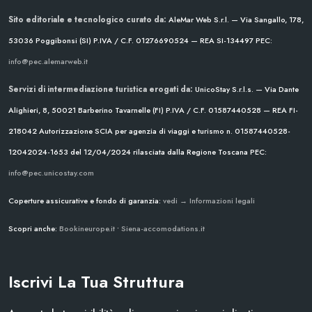
Sito editoriale e tecnologico curato da:
AleMar Web S.r.l. — Via Sangallo, 178,
53036 Poggibonsi (SI)
P.IVA / C.F. 01276690524 — REA SI-134497
PEC:
info@pec.alemarweb.it
Servizi di intermediazione turistica erogati da:
UnicoStay S.r.l.s. — Via Dante
Alighieri, 8, 50021 Barberino Tavarnelle (FI)
P.IVA / C.F. 01587440528 — REA FI-
218042
Autorizzazione SCIA per agenzia di viaggi e turismo n. 01587440528-
12042024-1653 del 12/04/2024
rilasciata dalla Regione Toscana
PEC:
info@pec.unicostay.com
Coperture assicurative e fondo di garanzia:
vedi → Informazioni legali
Scopri anche:
Bookineurope.it
•
Siena-accomodations.it
Iscrivi La Tua Struttura