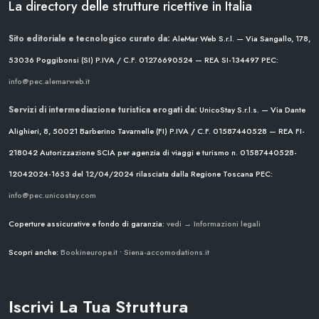
La directory delle strutture ricettive in Italia
Sito editoriale e tecnologico curato da:
AleMar Web S.r.l. — Via Sangallo, 178,
53036 Poggibonsi (SI)
P.IVA / C.F. 01276690524 — REA SI-134497
PEC:
info@pec.alemarweb.it
Servizi di intermediazione turistica erogati da:
UnicoStay S.r.l.s. — Via Dante
Alighieri, 8, 50021 Barberino Tavarnelle (FI)
P.IVA / C.F. 01587440528 — REA FI-
218042
Autorizzazione SCIA per agenzia di viaggi e turismo n. 01587440528-
12042024-1653 del 12/04/2024
rilasciata dalla Regione Toscana
PEC:
info@pec.unicostay.com
Coperture assicurative e fondo di garanzia:
vedi → Informazioni legali
Scopri anche:
Bookineurope.it
•
Siena-accomodations.it
Iscrivi La Tua Struttura