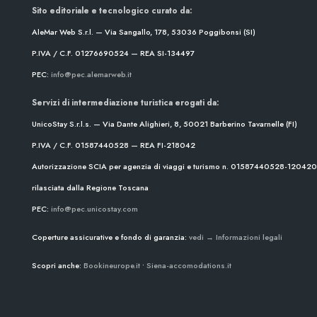
Sito editoriale e tecnologico curato da:
AleMar Web S.r.l. — Via Sangallo, 178, 53036 Poggibonsi (SI)
P.IVA / C.F. 01276690524 — REA SI-134497
PEC:
info@pec.alemarweb.it
Servizi di intermediazione turistica erogati da:
UnicoStay S.r.l.s. — Via Dante Alighieri, 8, 50021 Barberino Tavarnelle (FI)
P.IVA / C.F. 01587440528 — REA FI-218042
Autorizzazione SCIA per agenzia di viaggi e turismo n. 01587440528-1204
rilasciata dalla Regione Toscana
PEC:
info@pec.unicostay.com
Coperture assicurative e fondo di garanzia:
vedi → Informazioni legali
Scopri anche:
Bookineurope.it
•
Siena-accomodations.it