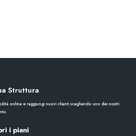
Tua Struttura
ilità online e raggiungi nuovi clienti scegliendo uno dei nostri
nto.
ri i piani