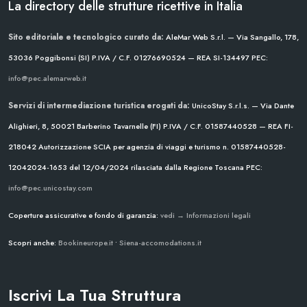
La directory delle strutture ricettive in Italia
Sito editoriale e tecnologico curato da:
AleMar Web S.r.l. — Via Sangallo, 178,
53036 Poggibonsi (SI)
P.IVA / C.F. 01276690524 — REA SI-134497
PEC:
info@pec.alemarweb.it
Servizi di intermediazione turistica erogati da:
UnicoStay S.r.l.s. — Via Dante
Alighieri, 8, 50021 Barberino Tavarnelle (FI)
P.IVA / C.F. 01587440528 — REA FI-
218042
Autorizzazione SCIA per agenzia di viaggi e turismo n. 01587440528-
12042024-1653 del 12/04/2024
rilasciata dalla Regione Toscana
PEC:
info@pec.unicostay.com
Coperture assicurative e fondo di garanzia:
vedi → Informazioni legali
Scopri anche:
Bookineurope.it
•
Siena-accomodations.it
Iscrivi La Tua Struttura