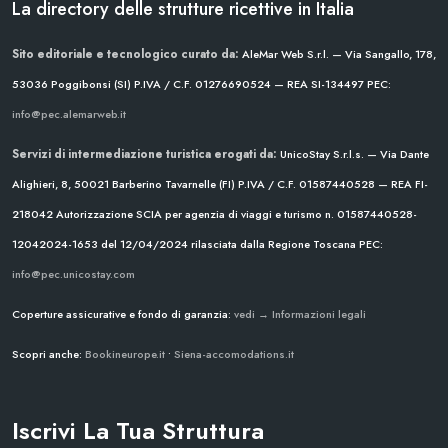
La directory delle strutture ricettive in Italia
Sito editoriale e tecnologico curato da:
AleMar Web S.r.l. — Via Sangallo, 178,
53036 Poggibonsi (SI)
P.IVA / C.F. 01276690524 — REA SI-134497
PEC:
info@pec.alemarweb.it
Servizi di intermediazione turistica erogati da:
UnicoStay S.r.l.s. — Via Dante
Alighieri, 8, 50021 Barberino Tavarnelle (FI)
P.IVA / C.F. 01587440528 — REA FI-
218042
Autorizzazione SCIA per agenzia di viaggi e turismo n. 01587440528-
12042024-1653 del 12/04/2024
rilasciata dalla Regione Toscana
PEC:
info@pec.unicostay.com
Coperture assicurative e fondo di garanzia:
vedi → Informazioni legali
Scopri anche:
Bookineurope.it
•
Siena-accomodations.it
Iscrivi La Tua Struttura