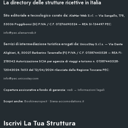
La directory delle strutture ricettive in Italia
Sito editoriale e tecnologico curato da:
AleMar Web S.r.l. — Via Sangallo, 178,
53036 Poggibonsi (SI)
P.IVA / C.F. 01276690524 — REA SI-134497
PEC:
info@pec.alemarweb.it
Servizi di intermediazione turistica erogati da:
UnicoStay S.r.l.s. — Via Dante
Alighieri, 8, 50021 Barberino Tavarnelle (FI)
P.IVA / C.F. 01587440528 — REA FI-
218042
Autorizzazione SCIA per agenzia di viaggi e turismo n. 01587440528-
12042024-1653 del 12/04/2024
rilasciata dalla Regione Toscana
PEC:
info@pec.unicostay.com
Coperture assicurative e fondo di garanzia:
vedi → Informazioni legali
Scopri anche:
Bookineurope.it
•
Siena-accomodations.it
Iscrivi La Tua Struttura