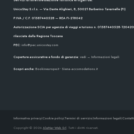
UnicoStay S.r.l.s. — Via Dante Alighieri, 8, 50021 Barberino Tavarnelle (FI)
P.IVA / C.F. 01587440528 — REA FI-218042
Autorizzazione SCIA per agenzia di viaggi e turismo n. 01587440528-1204
rilasciata dalla Regione Toscana
PEC:
info@pec.unicostay.com
Coperture assicurative e fondo di garanzia:
vedi → Informazioni legali
Scopri anche:
Bookineurope.it
•
Siena-accomodations.it
Informativa privacy
|
Cookie policy
|
Termini di servizio
|
Informazioni legali
|
Contatti
Copyright © 2026
AleMar Web Srl
. Tutti i diritti riservati.