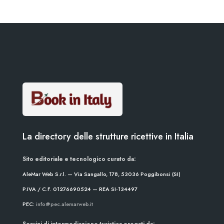
La directory delle strutture ricettive in Italia
Sito editoriale e tecnologico curato da:
AleMar Web S.r.l. — Via Sangallo, 178, 53036 Poggibonsi (SI)
P.IVA / C.F. 01276690524 — REA SI-134497
PEC:
info@pec.alemarweb.it
Servizi di intermediazione turistica erogati da: