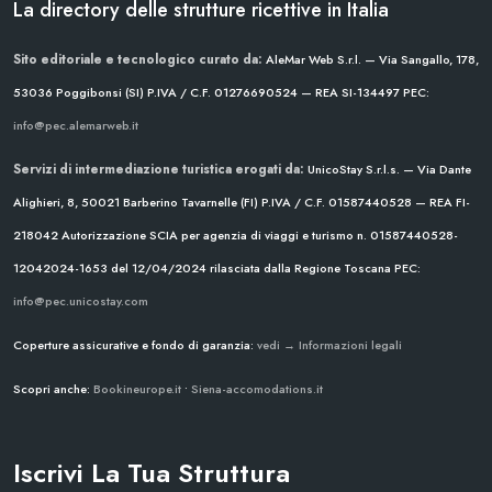
La directory delle strutture ricettive in Italia
Sito editoriale e tecnologico curato da:
AleMar Web S.r.l. — Via Sangallo, 178,
53036 Poggibonsi (SI)
P.IVA / C.F. 01276690524 — REA SI-134497
PEC:
info@pec.alemarweb.it
Servizi di intermediazione turistica erogati da:
UnicoStay S.r.l.s. — Via Dante
Alighieri, 8, 50021 Barberino Tavarnelle (FI)
P.IVA / C.F. 01587440528 — REA FI-
218042
Autorizzazione SCIA per agenzia di viaggi e turismo n. 01587440528-
12042024-1653 del 12/04/2024
rilasciata dalla Regione Toscana
PEC:
info@pec.unicostay.com
Coperture assicurative e fondo di garanzia:
vedi → Informazioni legali
Scopri anche:
Bookineurope.it
•
Siena-accomodations.it
Iscrivi La Tua Struttura