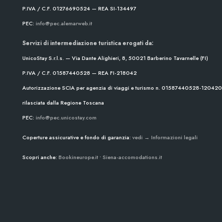
P.IVA / C.F. 01276690524 — REA SI-134497
PEC:
info@pec.alemarweb.it
Servizi di intermediazione turistica erogati da:
UnicoStay S.r.l.s. — Via Dante Alighieri, 8, 50021 Barberino Tavarnelle (FI)
P.IVA / C.F. 01587440528 — REA FI-218042
Autorizzazione SCIA per agenzia di viaggi e turismo n. 01587440528-1204
rilasciata dalla Regione Toscana
PEC:
info@pec.unicostay.com
Coperture assicurative e fondo di garanzia:
vedi → Informazioni legali
Scopri anche:
Bookineurope.it
•
Siena-accomodations.it