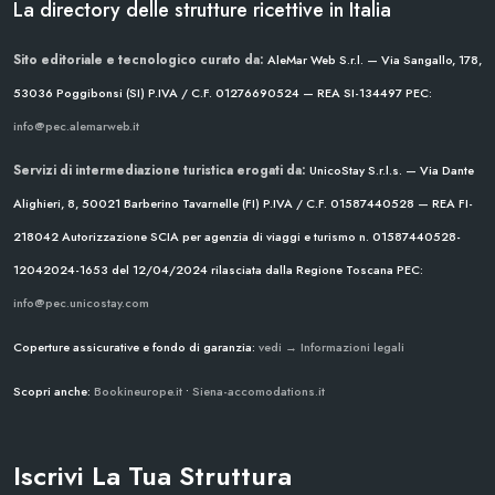
La directory delle strutture ricettive in Italia
Sito editoriale e tecnologico curato da:
AleMar Web S.r.l. — Via Sangallo, 178,
53036 Poggibonsi (SI)
P.IVA / C.F. 01276690524 — REA SI-134497
PEC:
info@pec.alemarweb.it
Servizi di intermediazione turistica erogati da:
UnicoStay S.r.l.s. — Via Dante
Alighieri, 8, 50021 Barberino Tavarnelle (FI)
P.IVA / C.F. 01587440528 — REA FI-
218042
Autorizzazione SCIA per agenzia di viaggi e turismo n. 01587440528-
12042024-1653 del 12/04/2024
rilasciata dalla Regione Toscana
PEC:
info@pec.unicostay.com
Coperture assicurative e fondo di garanzia:
vedi → Informazioni legali
Scopri anche:
Bookineurope.it
•
Siena-accomodations.it
Iscrivi La Tua Struttura