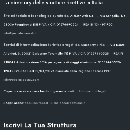
La directory delle strutture ricettive in Italia
Sito editoriale e tecnologico curato da:
AleMar Web S.r.l. — Via Sangallo, 178,
53036 Poggibonsi (SI)
P.IVA / C.F. 01276690524 — REA SI-134497
PEC:
info@pec.alemarweb.it
Servizi di intermediazione turistica erogati da:
UnicoStay S.r.l.s. — Via Dante
Alighieri, 8, 50021 Barberino Tavarnelle (FI)
P.IVA / C.F. 01587440528 — REA FI-
218042
Autorizzazione SCIA per agenzia di viaggi e turismo n. 01587440528-
12042024-1653 del 12/04/2024
rilasciata dalla Regione Toscana
PEC:
info@pec.unicostay.com
Coperture assicurative e fondo di garanzia:
vedi → Informazioni legali
Scopri anche:
Bookineurope.it
•
Siena-accomodations.it
Iscrivi La Tua Struttura