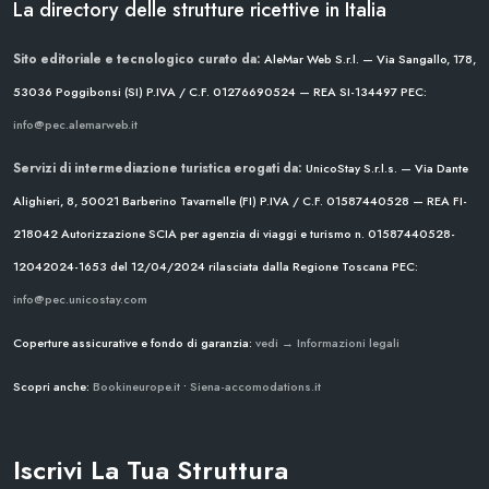
La directory delle strutture ricettive in Italia
Sito editoriale e tecnologico curato da:
AleMar Web S.r.l. — Via Sangallo, 178,
53036 Poggibonsi (SI)
P.IVA / C.F. 01276690524 — REA SI-134497
PEC:
info@pec.alemarweb.it
Servizi di intermediazione turistica erogati da:
UnicoStay S.r.l.s. — Via Dante
Alighieri, 8, 50021 Barberino Tavarnelle (FI)
P.IVA / C.F. 01587440528 — REA FI-
218042
Autorizzazione SCIA per agenzia di viaggi e turismo n. 01587440528-
12042024-1653 del 12/04/2024
rilasciata dalla Regione Toscana
PEC:
info@pec.unicostay.com
Coperture assicurative e fondo di garanzia:
vedi → Informazioni legali
Scopri anche:
Bookineurope.it
•
Siena-accomodations.it
Iscrivi La Tua Struttura