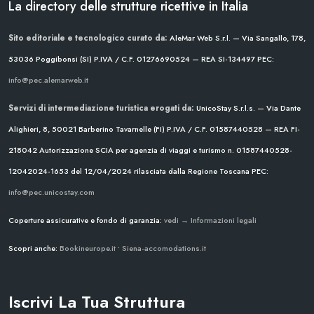
La directory delle strutture ricettive in Italia
Sito editoriale e tecnologico curato da:
AleMar Web S.r.l. — Via Sangallo, 178,
53036 Poggibonsi (SI)
P.IVA / C.F. 01276690524 — REA SI-134497
PEC:
info@pec.alemarweb.it
Servizi di intermediazione turistica erogati da:
UnicoStay S.r.l.s. — Via Dante
Alighieri, 8, 50021 Barberino Tavarnelle (FI)
P.IVA / C.F. 01587440528 — REA FI-
218042
Autorizzazione SCIA per agenzia di viaggi e turismo n. 01587440528-
12042024-1653 del 12/04/2024
rilasciata dalla Regione Toscana
PEC:
info@pec.unicostay.com
Coperture assicurative e fondo di garanzia:
vedi → Informazioni legali
Scopri anche:
Bookineurope.it
•
Siena-accomodations.it
Iscrivi La Tua Struttura