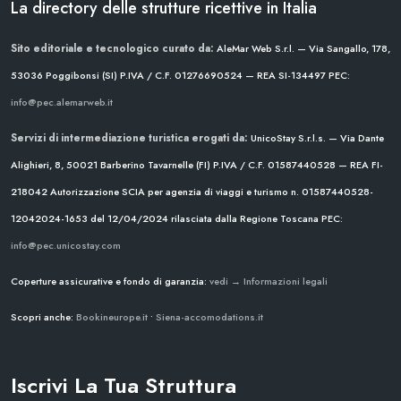
La directory delle strutture ricettive in Italia
Sito editoriale e tecnologico curato da:
AleMar Web S.r.l. — Via Sangallo, 178,
53036 Poggibonsi (SI)
P.IVA / C.F. 01276690524 — REA SI-134497
PEC:
info@pec.alemarweb.it
Servizi di intermediazione turistica erogati da:
UnicoStay S.r.l.s. — Via Dante
Alighieri, 8, 50021 Barberino Tavarnelle (FI)
P.IVA / C.F. 01587440528 — REA FI-
218042
Autorizzazione SCIA per agenzia di viaggi e turismo n. 01587440528-
12042024-1653 del 12/04/2024
rilasciata dalla Regione Toscana
PEC:
info@pec.unicostay.com
Coperture assicurative e fondo di garanzia:
vedi → Informazioni legali
Scopri anche:
Bookineurope.it
•
Siena-accomodations.it
Iscrivi La Tua Struttura