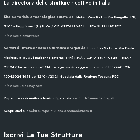
La directory delle strutture ricettive in Italia
Sito editoriale e tecnologico curato da:
AleMar Web S.r.l. — Via Sangallo, 178,
53036 Poggibonsi (SI)
P.IVA / C.F. 01276690524 — REA SI-134497
PEC:
info@pec.alemarweb.it
Servizi di intermediazione turistica erogati da:
UnicoStay S.r.l.s. — Via Dante
Alighieri, 8, 50021 Barberino Tavarnelle (FI)
P.IVA / C.F. 01587440528 — REA FI-
218042
Autorizzazione SCIA per agenzia di viaggi e turismo n. 01587440528-
12042024-1653 del 12/04/2024
rilasciata dalla Regione Toscana
PEC:
info@pec.unicostay.com
Coperture assicurative e fondo di garanzia:
vedi → Informazioni legali
Scopri anche:
Bookineurope.it
•
Siena-accomodations.it
Iscrivi La Tua Struttura