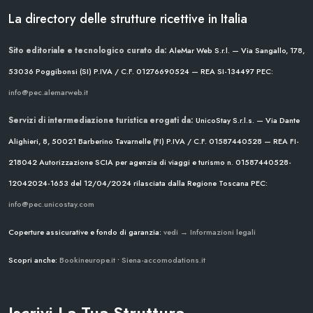
La directory delle strutture ricettive in Italia
Sito editoriale e tecnologico curato da:
AleMar Web S.r.l. — Via Sangallo, 178,
53036 Poggibonsi (SI)
P.IVA / C.F. 01276690524 — REA SI-134497
PEC:
info@pec.alemarweb.it
Servizi di intermediazione turistica erogati da:
UnicoStay S.r.l.s. — Via Dante
Alighieri, 8, 50021 Barberino Tavarnelle (FI)
P.IVA / C.F. 01587440528 — REA FI-
218042
Autorizzazione SCIA per agenzia di viaggi e turismo n. 01587440528-
12042024-1653 del 12/04/2024
rilasciata dalla Regione Toscana
PEC:
info@pec.unicostay.com
Coperture assicurative e fondo di garanzia:
vedi → Informazioni legali
Scopri anche:
Bookineurope.it
•
Siena-accomodations.it
Iscrivi La Tua Struttura