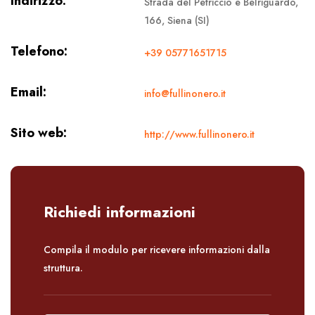
Indirizzo:
Strada del Petriccio e Belriguardo,
166, Siena (SI)
Telefono:
+39 05771651715
Email:
info@fullinonero.it
Sito web:
http://www.fullinonero.it
Richiedi informazioni
Compila il modulo per ricevere informazioni dalla
struttura.