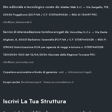
Sito editoriale e tecnologico curato da:
AleMar Web S.r.l. — Via Sangallo, 178,
53036 Poggibonsi (SI)
P.IVA / C.F. 01276690524 — REA SI-134497
PEC:
info@pec.alemarweb.it
Servizi di intermediazione turistica erogati da:
UnicoStay S.r.l.s. — Via Dante
Alighieri, 8, 50021 Barberino Tavarnelle (FI)
P.IVA / C.F. 01587440528 — REA FI-
218042
Autorizzazione SCIA per agenzia di viaggi e turismo n. 01587440528-
12042024-1653 del 12/04/2024
rilasciata dalla Regione Toscana
PEC:
info@pec.unicostay.com
Coperture assicurative e fondo di garanzia:
vedi → Informazioni legali
Scopri anche:
Bookineurope.it
•
Siena-accomodations.it
Iscrivi La Tua Struttura