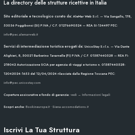
La directory delle strutture ricettive in Italia
Sito editoriale e tecnologico curato da:
AleMar Web S.r.l. — Via Sangallo, 178,
53036 Poggibonsi (SI)
P.IVA / C.F. 01276690524 — REA SI-134497
PEC:
info@pec.alemarweb.it
Servizi di intermediazione turistica erogati da:
UnicoStay S.r.l.s. — Via Dante
Alighieri, 8, 50021 Barberino Tavarnelle (FI)
P.IVA / C.F. 01587440528 — REA FI-
218042
Autorizzazione SCIA per agenzia di viaggi e turismo n. 01587440528-
12042024-1653 del 12/04/2024
rilasciata dalla Regione Toscana
PEC:
info@pec.unicostay.com
Coperture assicurative e fondo di garanzia:
vedi → Informazioni legali
Scopri anche:
Bookineurope.it
•
Siena-accomodations.it
Iscrivi La Tua Struttura