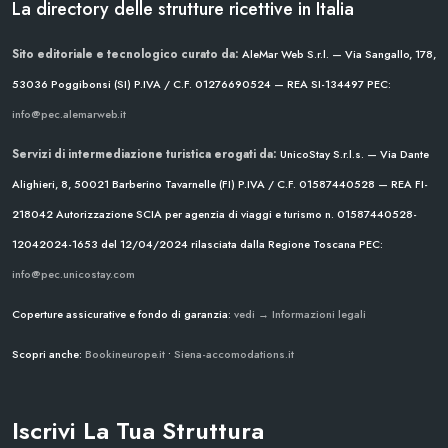
La directory delle strutture ricettive in Italia
Sito editoriale e tecnologico curato da:
AleMar Web S.r.l. — Via Sangallo, 178,
53036 Poggibonsi (SI)
P.IVA / C.F. 01276690524 — REA SI-134497
PEC:
info@pec.alemarweb.it
Servizi di intermediazione turistica erogati da:
UnicoStay S.r.l.s. — Via Dante
Alighieri, 8, 50021 Barberino Tavarnelle (FI)
P.IVA / C.F. 01587440528 — REA FI-
218042
Autorizzazione SCIA per agenzia di viaggi e turismo n. 01587440528-
12042024-1653 del 12/04/2024
rilasciata dalla Regione Toscana
PEC:
info@pec.unicostay.com
Coperture assicurative e fondo di garanzia:
vedi → Informazioni legali
Scopri anche:
Bookineurope.it
•
Siena-accomodations.it
Iscrivi La Tua Struttura