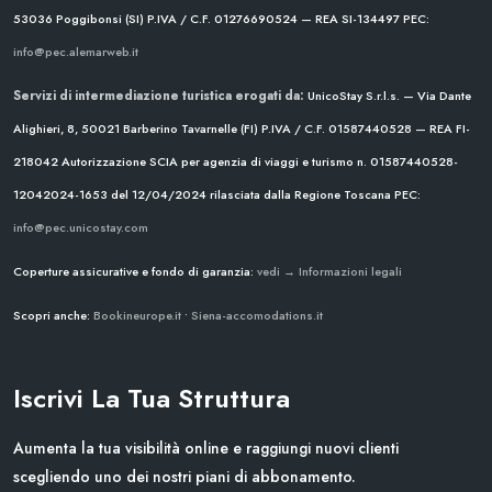
53036 Poggibonsi (SI)
P.IVA / C.F. 01276690524 — REA SI-134497
PEC:
info@pec.alemarweb.it
Servizi di intermediazione turistica erogati da:
UnicoStay S.r.l.s. — Via Dante
Alighieri, 8, 50021 Barberino Tavarnelle (FI)
P.IVA / C.F. 01587440528 — REA FI-
218042
Autorizzazione SCIA per agenzia di viaggi e turismo n. 01587440528-
12042024-1653 del 12/04/2024
rilasciata dalla Regione Toscana
PEC:
info@pec.unicostay.com
Coperture assicurative e fondo di garanzia:
vedi → Informazioni legali
Scopri anche:
Bookineurope.it
•
Siena-accomodations.it
Iscrivi La Tua Struttura
Aumenta la tua visibilità online e raggiungi nuovi clienti
scegliendo uno dei nostri piani di abbonamento.