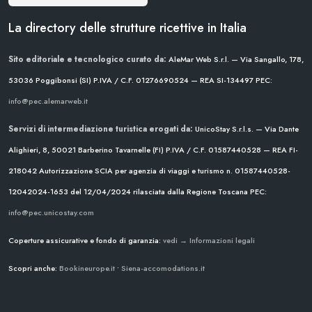
La directory delle strutture ricettive in Italia
Sito editoriale e tecnologico curato da:
AleMar Web S.r.l. — Via Sangallo, 178,
53036 Poggibonsi (SI)
P.IVA / C.F. 01276690524 — REA SI-134497
PEC:
info@pec.alemarweb.it
Servizi di intermediazione turistica erogati da:
UnicoStay S.r.l.s. — Via Dante
Alighieri, 8, 50021 Barberino Tavarnelle (FI)
P.IVA / C.F. 01587440528 — REA FI-
218042
Autorizzazione SCIA per agenzia di viaggi e turismo n. 01587440528-
12042024-1653 del 12/04/2024
rilasciata dalla Regione Toscana
PEC:
info@pec.unicostay.com
Coperture assicurative e fondo di garanzia:
vedi → Informazioni legali
Scopri anche:
Bookineurope.it
•
Siena-accomodations.it