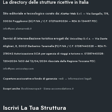
La directory delle strutture ricettive in Italia
Sito editoriale e tecnologico curato da:
AleMar Web S.r.l. — Via Sangallo, 178,
53036 Poggibonsi (SI)
P.IVA / C.F. 01276690524 — REA SI-134497
PEC:
info@pec.alemarweb.it
Servizi di intermediazione turistica erogati da:
UnicoStay S.r.l.s. — Via Dante
Alighieri, 8, 50021 Barberino Tavarnelle (FI)
P.IVA / C.F. 01587440528 — REA FI-
218042
Autorizzazione SCIA per agenzia di viaggi e turismo n. 01587440528-
12042024-1653 del 12/04/2024
rilasciata dalla Regione Toscana
PEC:
info@pec.unicostay.com
Coperture assicurative e fondo di garanzia:
vedi → Informazioni legali
Scopri anche:
Bookineurope.it
•
Siena-accomodations.it
Iscrivi La Tua Struttura