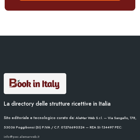
La directory delle strutture ricettive in Italia
Sito editoriale e tecnologico curato da:
AleMar Web S.r.l. — Via Sangallo, 178,
53036 Poggibonsi (SI)
P.IVA / C.F. 01276690524 — REA SI-134497
PEC:
info@pec.alemarweb.it