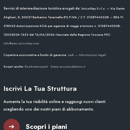
Servizi di intermediazione turistica erogati da:
UnicoStay S.r.l.s. — Via Dante
Alighieri, 8, 50021 Barberino Tavarnelle (FI)
P.IVA / C.F. 01587440528 — REA FI-
218042
Autorizzazione SCIA per agenzia di viaggi e turismo n. 01587440528-
12042024-1653 del 12/04/2024
rilasciata dalla Regione Toscana
PEC:
info@pec.unicostay.com
Coperture assicurative e fondo di garanzia:
vedi → Informazioni legali
Scopri anche:
Bookineurope.it
•
Siena-accomodations.it
Iscrivi La Tua Struttura
Aumenta la tua visibilità online e raggiungi nuovi clienti
scegliendo uno dei nostri piani di abbonamento.
Scopri i piani