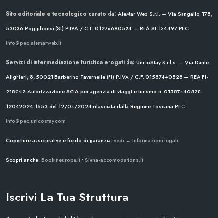
Sito editoriale e tecnologico curato da:
AleMar Web S.r.l. — Via Sangallo, 178,
53036 Poggibonsi (SI)
P.IVA / C.F. 01276690524 — REA SI-134497
PEC:
info@pec.alemarweb.it
Servizi di intermediazione turistica erogati da:
UnicoStay S.r.l.s. — Via Dante
Alighieri, 8, 50021 Barberino Tavarnelle (FI)
P.IVA / C.F. 01587440528 — REA FI-
218042
Autorizzazione SCIA per agenzia di viaggi e turismo n. 01587440528-
12042024-1653 del 12/04/2024
rilasciata dalla Regione Toscana
PEC:
info@pec.unicostay.com
Coperture assicurative e fondo di garanzia:
vedi → Informazioni legali
Scopri anche:
Bookineurope.it
•
Siena-accomodations.it
Iscrivi La Tua Struttura