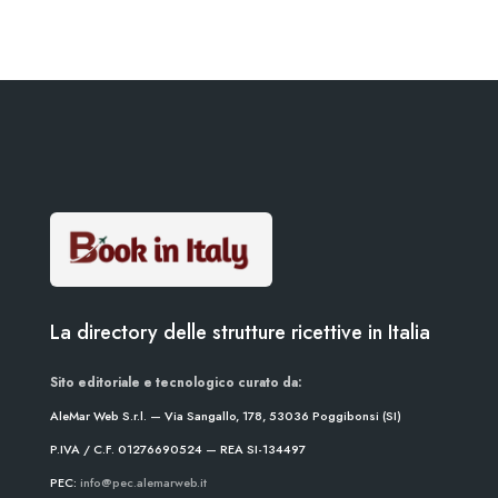
La directory delle strutture ricettive in Italia
Sito editoriale e tecnologico curato da:
AleMar Web S.r.l. — Via Sangallo, 178, 53036 Poggibonsi (SI)
P.IVA / C.F. 01276690524 — REA SI-134497
PEC:
info@pec.alemarweb.it