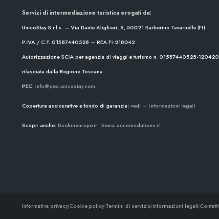
Servizi di intermediazione turistica erogati da:
UnicoStay S.r.l.s. — Via Dante Alighieri, 8, 50021 Barberino Tavarnelle (FI)
P.IVA / C.F. 01587440528 — REA FI-218042
Autorizzazione SCIA per agenzia di viaggi e turismo n. 01587440528-1204
rilasciata dalla Regione Toscana
PEC:
info@pec.unicostay.com
Coperture assicurative e fondo di garanzia:
vedi → Informazioni legali
Scopri anche:
Bookineurope.it
•
Siena-accomodations.it
Informativa privacy
|
Cookie policy
|
Termini di servizio
|
Informazioni legali
|
Contatti