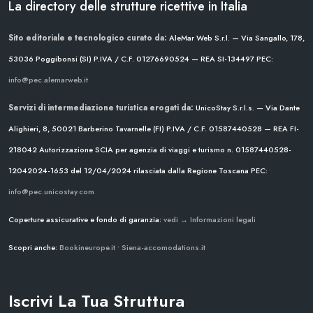
La directory delle strutture ricettive in Italia
Sito editoriale e tecnologico curato da:
AleMar Web S.r.l. — Via Sangallo, 178,
53036 Poggibonsi (SI)
P.IVA / C.F. 01276690524 — REA SI-134497
PEC:
info@pec.alemarweb.it
Servizi di intermediazione turistica erogati da:
UnicoStay S.r.l.s. — Via Dante
Alighieri, 8, 50021 Barberino Tavarnelle (FI)
P.IVA / C.F. 01587440528 — REA FI-
218042
Autorizzazione SCIA per agenzia di viaggi e turismo n. 01587440528-
12042024-1653 del 12/04/2024
rilasciata dalla Regione Toscana
PEC:
info@pec.unicostay.com
Coperture assicurative e fondo di garanzia:
vedi → Informazioni legali
Scopri anche:
Bookineurope.it
•
Siena-accomodations.it
Iscrivi La Tua Struttura