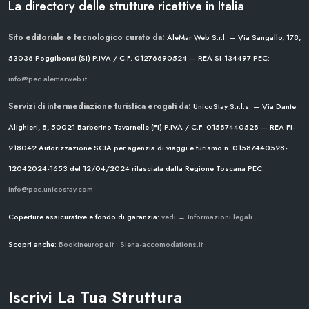
La directory delle strutture ricettive in Italia
Sito editoriale e tecnologico curato da:
AleMar Web S.r.l. — Via Sangallo, 178,
53036 Poggibonsi (SI)
P.IVA / C.F. 01276690524 — REA SI-134497
PEC:
info@pec.alemarweb.it
Servizi di intermediazione turistica erogati da:
UnicoStay S.r.l.s. — Via Dante
Alighieri, 8, 50021 Barberino Tavarnelle (FI)
P.IVA / C.F. 01587440528 — REA FI-
218042
Autorizzazione SCIA per agenzia di viaggi e turismo n. 01587440528-
12042024-1653 del 12/04/2024
rilasciata dalla Regione Toscana
PEC:
info@pec.unicostay.com
Coperture assicurative e fondo di garanzia:
vedi → Informazioni legali
Scopri anche:
Bookineurope.it
•
Siena-accomodations.it
Iscrivi La Tua Struttura