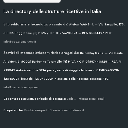
La directory delle strutture ricettive in Italia
Sito editoriale e tecnologico curato da:
AleMar Web S.r.l. — Via Sangallo, 178,
53036 Poggibonsi (SI)
P.IVA / C.F. 01276690524 — REA SI-134497
PEC:
info@pec.alemarweb.it
Servizi di intermediazione turistica erogati da:
UnicoStay S.r.l.s. — Via Dante
Alighieri, 8, 50021 Barberino Tavarnelle (FI)
P.IVA / C.F. 01587440528 — REA FI-
218042
Autorizzazione SCIA per agenzia di viaggi e turismo n. 01587440528-
12042024-1653 del 12/04/2024
rilasciata dalla Regione Toscana
PEC:
info@pec.unicostay.com
Coperture assicurative e fondo di garanzia:
vedi → Informazioni legali
Scopri anche:
Bookineurope.it
•
Siena-accomodations.it