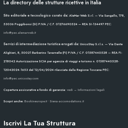
La directory delle strutture ricettive in Italia
Sito editoriale e tecnologico curato da:
AleMar Web S.r.l. — Via Sangallo, 178,
53036 Poggibonsi (SI)
P.IVA / C.F. 01276690524 — REA SI-134497
PEC:
info@pec.alemarweb.it
Servizi di intermediazione turistica erogati da:
UnicoStay S.r.l.s. — Via Dante
Alighieri, 8, 50021 Barberino Tavarnelle (FI)
P.IVA / C.F. 01587440528 — REA FI-
218042
Autorizzazione SCIA per agenzia di viaggi e turismo n. 01587440528-
12042024-1653 del 12/04/2024
rilasciata dalla Regione Toscana
PEC:
info@pec.unicostay.com
Coperture assicurative e fondo di garanzia:
vedi → Informazioni legali
Scopri anche:
Bookineurope.it
•
Siena-accomodations.it
Iscrivi La Tua Struttura