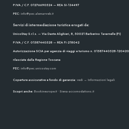
P.IVA / C.F. 01276690524 — REA SI-134497
PEC:
info@pec.alemarweb.it
Servizi di intermediazione turistica erogati da:
UnicoStay S.r.l.s. — Via Dante Alighieri, 8, 50021 Barberino Tavarnelle (FI)
P.IVA / C.F. 01587440528 — REA FI-218042
Autorizzazione SCIA per agenzia di viaggi e turismo n. 01587440528-1204
rilasciata dalla Regione Toscana
PEC:
info@pec.unicostay.com
Coperture assicurative e fondo di garanzia:
vedi → Informazioni legali
Scopri anche:
Bookineurope.it
•
Siena-accomodations.it