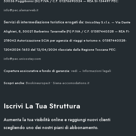
53036 Poggibonsi (SI)
P.IVA / C.F. 01276690524 — REA SI-134497
PEC:
info@pec.alemarweb.it
Servizi di intermediazione turistica erogati da:
UnicoStay S.r.l.s. — Via Dante
Alighieri, 8, 50021 Barberino Tavarnelle (FI)
P.IVA / C.F. 01587440528 — REA FI-
218042
Autorizzazione SCIA per agenzia di viaggi e turismo n. 01587440528-
12042024-1653 del 12/04/2024
rilasciata dalla Regione Toscana
PEC:
info@pec.unicostay.com
Coperture assicurative e fondo di garanzia:
vedi → Informazioni legali
Scopri anche:
Bookineurope.it
•
Siena-accomodations.it
Iscrivi La Tua Struttura
Aumenta la tua visibilità online e raggiungi nuovi clienti
scegliendo uno dei nostri piani di abbonamento.