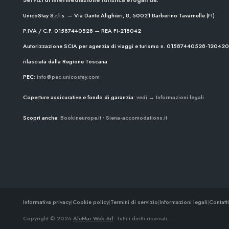
UnicoStay S.r.l.s. — Via Dante Alighieri, 8, 50021 Barberino Tavarnelle (FI)
P.IVA / C.F. 01587440528 — REA FI-218042
Autorizzazione SCIA per agenzia di viaggi e turismo n. 01587440528-1204
rilasciata dalla Regione Toscana
PEC:
info@pec.unicostay.com
Coperture assicurative e fondo di garanzia:
vedi → Informazioni legali
Scopri anche:
Bookineurope.it
•
Siena-accomodations.it
Informativa privacy
|
Cookie policy
|
Termini di servizio
|
Informazioni legali
|
Contatti
Copyright © 2026
AleMar Web Srl
. Tutti i diritti riservati.