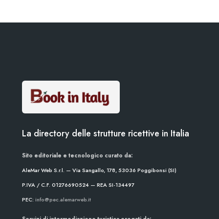
La directory delle strutture ricettive in Italia
Sito editoriale e tecnologico curato da:
AleMar Web S.r.l. — Via Sangallo, 178, 53036 Poggibonsi (SI)
P.IVA / C.F. 01276690524 — REA SI-134497
PEC:
info@pec.alemarweb.it
Servizi di intermediazione turistica erogati da: