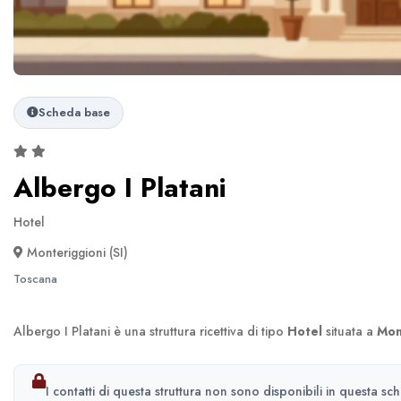
Scheda base
Albergo I Platani
Hotel
Monteriggioni (SI)
Toscana
Albergo I Platani è una struttura ricettiva di tipo
Hotel
situata a
Mon
I contatti di questa struttura non sono disponibili in questa sc