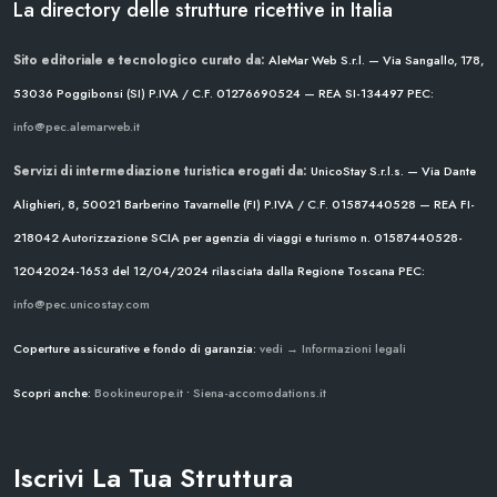
La directory delle strutture ricettive in Italia
Sito editoriale e tecnologico curato da:
AleMar Web S.r.l. — Via Sangallo, 178,
53036 Poggibonsi (SI)
P.IVA / C.F. 01276690524 — REA SI-134497
PEC:
info@pec.alemarweb.it
Servizi di intermediazione turistica erogati da:
UnicoStay S.r.l.s. — Via Dante
Alighieri, 8, 50021 Barberino Tavarnelle (FI)
P.IVA / C.F. 01587440528 — REA FI-
218042
Autorizzazione SCIA per agenzia di viaggi e turismo n. 01587440528-
12042024-1653 del 12/04/2024
rilasciata dalla Regione Toscana
PEC:
info@pec.unicostay.com
Coperture assicurative e fondo di garanzia:
vedi → Informazioni legali
Scopri anche:
Bookineurope.it
•
Siena-accomodations.it
Iscrivi La Tua Struttura