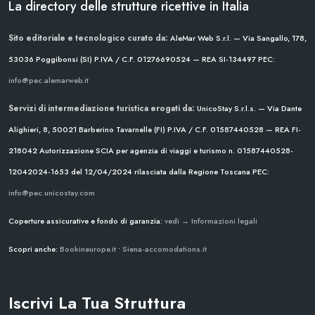
La directory delle strutture ricettive in Italia
Sito editoriale e tecnologico curato da:
AleMar Web S.r.l. — Via Sangallo, 178,
53036 Poggibonsi (SI)
P.IVA / C.F. 01276690524 — REA SI-134497
PEC:
info@pec.alemarweb.it
Servizi di intermediazione turistica erogati da:
UnicoStay S.r.l.s. — Via Dante
Alighieri, 8, 50021 Barberino Tavarnelle (FI)
P.IVA / C.F. 01587440528 — REA FI-
218042
Autorizzazione SCIA per agenzia di viaggi e turismo n. 01587440528-
12042024-1653 del 12/04/2024
rilasciata dalla Regione Toscana
PEC:
info@pec.unicostay.com
Coperture assicurative e fondo di garanzia:
vedi → Informazioni legali
Scopri anche:
Bookineurope.it
•
Siena-accomodations.it
Iscrivi La Tua Struttura