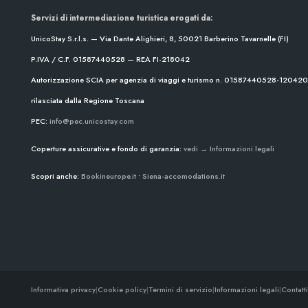
Servizi di intermediazione turistica erogati da:
UnicoStay S.r.l.s. — Via Dante Alighieri, 8, 50021 Barberino Tavarnelle (FI)
P.IVA / C.F. 01587440528 — REA FI-218042
Autorizzazione SCIA per agenzia di viaggi e turismo n. 01587440528-1204
rilasciata dalla Regione Toscana
PEC:
info@pec.unicostay.com
Coperture assicurative e fondo di garanzia:
vedi → Informazioni legali
Scopri anche:
Bookineurope.it
•
Siena-accomodations.it
Informativa privacy
|
Cookie policy
|
Termini di servizio
|
Informazioni legali
|
Contatti