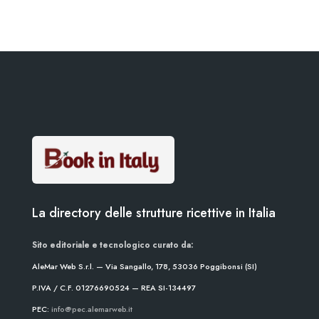
La directory delle strutture ricettive in Italia
Sito editoriale e tecnologico curato da:
AleMar Web S.r.l. — Via Sangallo, 178, 53036 Poggibonsi (SI)
P.IVA / C.F. 01276690524 — REA SI-134497
PEC:
info@pec.alemarweb.it