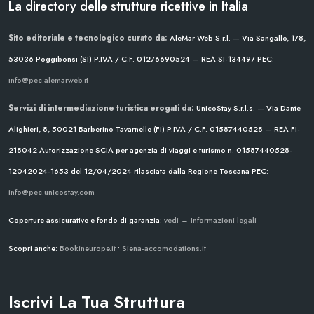
La directory delle strutture ricettive in Italia
Sito editoriale e tecnologico curato da:
AleMar Web S.r.l. — Via Sangallo, 178,
53036 Poggibonsi (SI)
P.IVA / C.F. 01276690524 — REA SI-134497
PEC:
info@pec.alemarweb.it
Servizi di intermediazione turistica erogati da:
UnicoStay S.r.l.s. — Via Dante
Alighieri, 8, 50021 Barberino Tavarnelle (FI)
P.IVA / C.F. 01587440528 — REA FI-
218042
Autorizzazione SCIA per agenzia di viaggi e turismo n. 01587440528-
12042024-1653 del 12/04/2024
rilasciata dalla Regione Toscana
PEC:
info@pec.unicostay.com
Coperture assicurative e fondo di garanzia:
vedi → Informazioni legali
Scopri anche:
Bookineurope.it
•
Siena-accomodations.it
Iscrivi La Tua Struttura