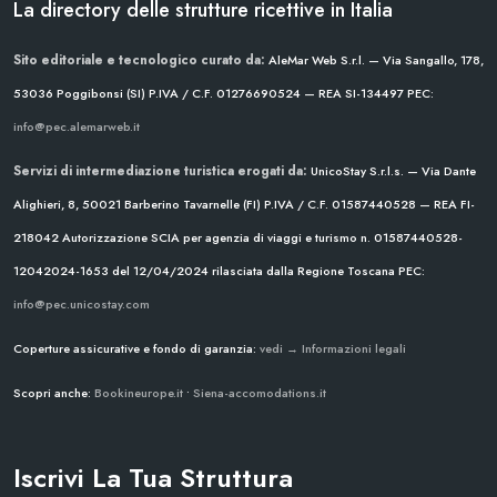
La directory delle strutture ricettive in Italia
Sito editoriale e tecnologico curato da:
AleMar Web S.r.l. — Via Sangallo, 178,
53036 Poggibonsi (SI)
P.IVA / C.F. 01276690524 — REA SI-134497
PEC:
info@pec.alemarweb.it
Servizi di intermediazione turistica erogati da:
UnicoStay S.r.l.s. — Via Dante
Alighieri, 8, 50021 Barberino Tavarnelle (FI)
P.IVA / C.F. 01587440528 — REA FI-
218042
Autorizzazione SCIA per agenzia di viaggi e turismo n. 01587440528-
12042024-1653 del 12/04/2024
rilasciata dalla Regione Toscana
PEC:
info@pec.unicostay.com
Coperture assicurative e fondo di garanzia:
vedi → Informazioni legali
Scopri anche:
Bookineurope.it
•
Siena-accomodations.it
Iscrivi La Tua Struttura