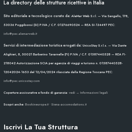
La directory delle strutture ricettive in Italia
Sito editoriale e tecnologico curato da:
AleMar Web S.r.l. — Via Sangallo, 178,
53036 Poggibonsi (SI)
P.IVA / C.F. 01276690524 — REA SI-134497
PEC:
info@pec.alemarweb.it
Servizi di intermediazione turistica erogati da:
UnicoStay S.r.l.s. — Via Dante
Alighieri, 8, 50021 Barberino Tavarnelle (FI)
P.IVA / C.F. 01587440528 — REA FI-
218042
Autorizzazione SCIA per agenzia di viaggi e turismo n. 01587440528-
12042024-1653 del 12/04/2024
rilasciata dalla Regione Toscana
PEC:
info@pec.unicostay.com
Coperture assicurative e fondo di garanzia:
vedi → Informazioni legali
Scopri anche:
Bookineurope.it
•
Siena-accomodations.it
Iscrivi La Tua Struttura