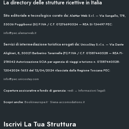
La directory delle strutture ricettive in Italia
Sito editoriale e tecnologico curato da:
AleMar Web S.r.l. — Via Sangallo, 178,
53036 Poggibonsi (SI)
P.IVA / C.F. 01276690524 — REA SI-134497
PEC:
info@pec.alemarweb.it
Servizi di intermediazione turistica erogati da:
UnicoStay S.r.l.s. — Via Dante
Alighieri, 8, 50021 Barberino Tavarnelle (FI)
P.IVA / C.F. 01587440528 — REA FI-
218042
Autorizzazione SCIA per agenzia di viaggi e turismo n. 01587440528-
12042024-1653 del 12/04/2024
rilasciata dalla Regione Toscana
PEC:
info@pec.unicostay.com
Coperture assicurative e fondo di garanzia:
vedi → Informazioni legali
Scopri anche:
Bookineurope.it
•
Siena-accomodations.it
Iscrivi La Tua Struttura