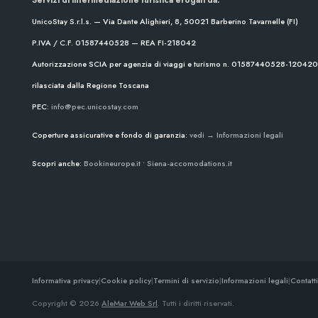
UnicoStay S.r.l.s. — Via Dante Alighieri, 8, 50021 Barberino Tavarnelle (FI)
P.IVA / C.F. 01587440528 — REA FI-218042
Autorizzazione SCIA per agenzia di viaggi e turismo n. 01587440528-1204
rilasciata dalla Regione Toscana
PEC:
info@pec.unicostay.com
Coperture assicurative e fondo di garanzia:
vedi → Informazioni legali
Scopri anche:
Bookineurope.it
•
Siena-accomodations.it
Informativa privacy
|
Cookie policy
|
Termini di servizio
|
Informazioni legali
|
Contatti
Copyright © 2026
AleMar Web Srl
. Tutti i diritti riservati.