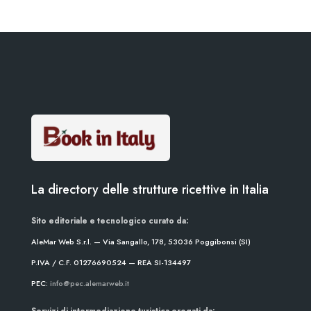
La directory delle strutture ricettive in Italia
Sito editoriale e tecnologico curato da:
AleMar Web S.r.l. — Via Sangallo, 178, 53036 Poggibonsi (SI)
P.IVA / C.F. 01276690524 — REA SI-134497
PEC:
info@pec.alemarweb.it
Servizi di intermediazione turistica erogati da: