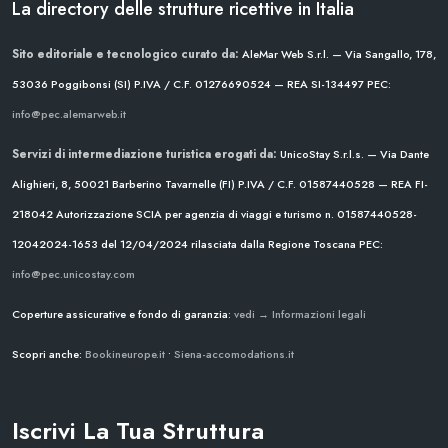
La directory delle strutture ricettive in Italia
Sito editoriale e tecnologico curato da:
AleMar Web S.r.l. — Via Sangallo, 178,
53036 Poggibonsi (SI)
P.IVA / C.F. 01276690524 — REA SI-134497
PEC:
info@pec.alemarweb.it
Servizi di intermediazione turistica erogati da:
UnicoStay S.r.l.s. — Via Dante
Alighieri, 8, 50021 Barberino Tavarnelle (FI)
P.IVA / C.F. 01587440528 — REA FI-
218042
Autorizzazione SCIA per agenzia di viaggi e turismo n. 01587440528-
12042024-1653 del 12/04/2024
rilasciata dalla Regione Toscana
PEC:
info@pec.unicostay.com
Coperture assicurative e fondo di garanzia:
vedi → Informazioni legali
Scopri anche:
Bookineurope.it
•
Siena-accomodations.it
Iscrivi La Tua Struttura