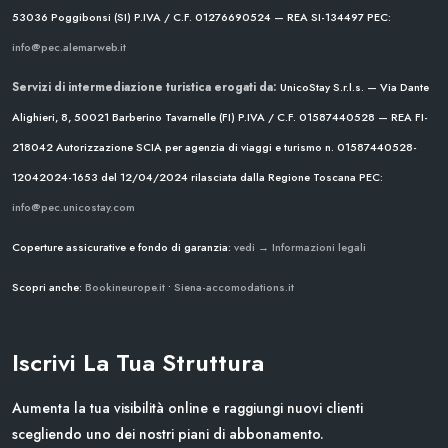
53036 Poggibonsi (SI)
P.IVA / C.F. 01276690524 — REA SI-134497
PEC:
info@pec.alemarweb.it
Servizi di intermediazione turistica erogati da:
UnicoStay S.r.l.s. — Via Dante
Alighieri, 8, 50021 Barberino Tavarnelle (FI)
P.IVA / C.F. 01587440528 — REA FI-
218042
Autorizzazione SCIA per agenzia di viaggi e turismo n. 01587440528-
12042024-1653 del 12/04/2024
rilasciata dalla Regione Toscana
PEC:
info@pec.unicostay.com
Coperture assicurative e fondo di garanzia:
vedi → Informazioni legali
Scopri anche:
Bookineurope.it
•
Siena-accomodations.it
Iscrivi La Tua Struttura
Aumenta la tua visibilità online e raggiungi nuovi clienti
scegliendo uno dei nostri piani di abbonamento.