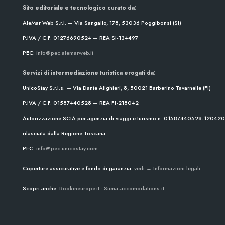
Sito editoriale e tecnologico curato da:
AleMar Web S.r.l. — Via Sangallo, 178, 53036 Poggibonsi (SI)
P.IVA / C.F. 01276690524 — REA SI-134497
PEC:
info@pec.alemarweb.it
Servizi di intermediazione turistica erogati da:
UnicoStay S.r.l.s. — Via Dante Alighieri, 8, 50021 Barberino Tavarnelle (FI)
P.IVA / C.F. 01587440528 — REA FI-218042
Autorizzazione SCIA per agenzia di viaggi e turismo n. 01587440528-1204
rilasciata dalla Regione Toscana
PEC:
info@pec.unicostay.com
Coperture assicurative e fondo di garanzia:
vedi → Informazioni legali
Scopri anche:
Bookineurope.it
•
Siena-accomodations.it