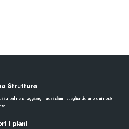
Tua Struttura
ilità online e raggiungi nuovi clienti scegliendo uno dei nostri
nto.
ri i piani