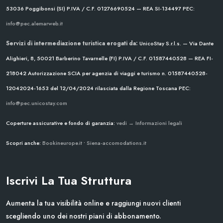
53036 Poggibonsi (SI)
P.IVA / C.F. 01276690524 — REA SI-134497
PEC:
info@pec.alemarweb.it
Servizi di intermediazione turistica erogati da:
UnicoStay S.r.l.s. — Via Dante
Alighieri, 8, 50021 Barberino Tavarnelle (FI)
P.IVA / C.F. 01587440528 — REA FI-
218042
Autorizzazione SCIA per agenzia di viaggi e turismo n. 01587440528-
12042024-1653 del 12/04/2024
rilasciata dalla Regione Toscana
PEC:
info@pec.unicostay.com
Coperture assicurative e fondo di garanzia:
vedi → Informazioni legali
Scopri anche:
Bookineurope.it
•
Siena-accomodations.it
Iscrivi La Tua Struttura
Aumenta la tua visibilità online e raggiungi nuovi clienti
scegliendo uno dei nostri piani di abbonamento.