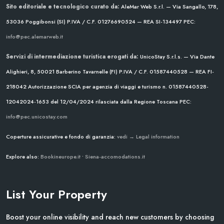
Sito editoriale e tecnologico curato da:
AleMar Web S.r.l. — Via Sangallo, 178,
53036 Poggibonsi (SI)
P.IVA / C.F. 01276690524 — REA SI-134497
PEC:
info@pec.alemarweb.it
Servizi di intermediazione turistica erogati da:
UnicoStay S.r.l.s. — Via Dante
Alighieri, 8, 50021 Barberino Tavarnelle (FI)
P.IVA / C.F. 01587440528 — REA FI-
218042
Autorizzazione SCIA per agenzia di viaggi e turismo n. 01587440528-
12042024-1653 del 12/04/2024
rilasciata dalla Regione Toscana
PEC:
info@pec.unicostay.com
Coperture assicurative e fondo di garanzia:
vedi → Legal information
Explore also:
Bookineurope.it
•
Siena-accomodations.it
List Your Property
Boost your online visibility and reach new customers by choosing