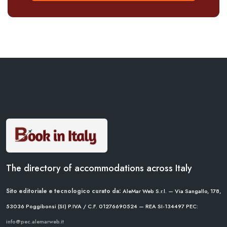
The directory of accommodations across Italy
Sito editoriale e tecnologico curato da:
AleMar Web S.r.l. — Via Sangallo, 178,
53036 Poggibonsi (SI)
P.IVA / C.F. 01276690524 — REA SI-134497
PEC:
info@pec.alemarweb.it