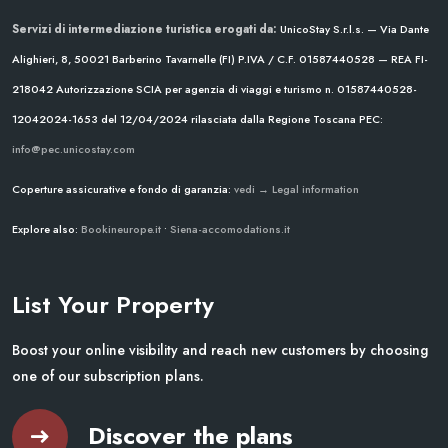
Servizi di intermediazione turistica erogati da:
UnicoStay S.r.l.s. — Via Dante
Alighieri, 8, 50021 Barberino Tavarnelle (FI)
P.IVA / C.F. 01587440528 — REA FI-
218042
Autorizzazione SCIA per agenzia di viaggi e turismo n. 01587440528-
12042024-1653 del 12/04/2024
rilasciata dalla Regione Toscana
PEC:
info@pec.unicostay.com
Coperture assicurative e fondo di garanzia:
vedi → Legal information
Explore also:
Bookineurope.it
•
Siena-accomodations.it
List Your Property
Boost your online visibility and reach new customers by choosing
one of our subscription plans.
Discover the plans